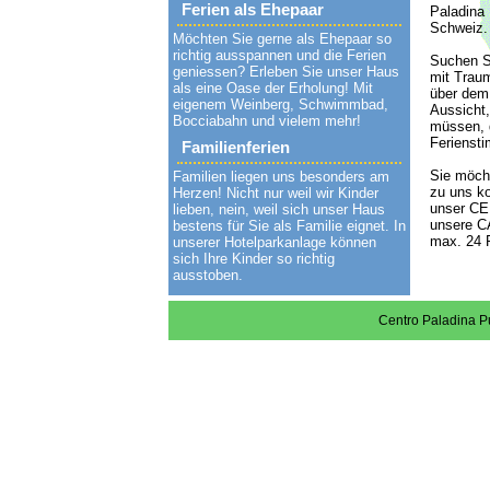
Ferien als Ehepaar
Paladina
Schweiz.
Möchten Sie gerne als Ehepaar so
richtig ausspannen und die Ferien
Suchen S
geniessen? Erleben Sie unser Haus
mit Traum
als eine Oase der Erholung! Mit
über dem
eigenem Weinberg, Schwimmbad,
Aussicht,
Bocciabahn und vielem mehr!
müssen, d
Ferienst
Familienferien
Sie möch
Familien liegen uns besonders am
zu uns k
Herzen! Nicht nur weil wir Kinder
unser CE
lieben, nein, weil sich unser Haus
unsere CA
bestens für Sie als Familie eignet. In
max. 24 P
unserer Hotelparkanlage können
sich Ihre Kinder so richtig
ausstoben.
Centro Paladina P