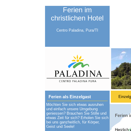
Ferien im
christlichen Hotel
Centro Paladina, Pura/TI
Ferien als Einzelgast
Einzelg
Möchten Sie sich etwas ausruhen
und einfach unsere Umgebung
geniessen? Brauchen Sie Stille und
Ferien 
etwas Zeit für sich? Erholen Sie sich
bei uns ganz
heitlich, für Körper,
Geist und Seele!
Herzlich 